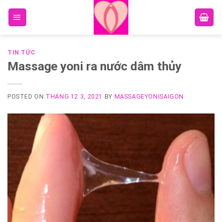
Skip
to
content
TIN TỨC
Massage yoni ra nước dâm thủy
POSTED ON
THÁNG 12 3, 2021
BY
MASSAGEYONISAIGON