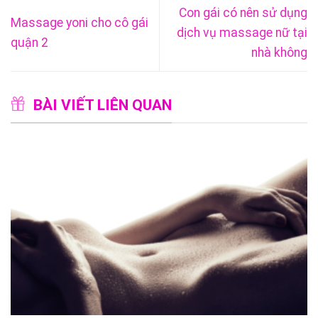
Con gái có nên sử dụng
Massage yoni cho cô gái
dịch vụ massage nữ tại
quận 2
nhà không
BÀI VIẾT LIÊN QUAN