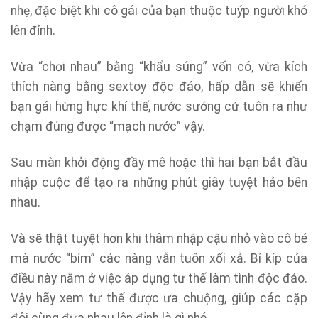
nhẹ, đặc biệt khi cô gái của bạn thuộc tuýp người khó
lên đỉnh.
Vừa “chơi nhau” bằng “khẩu súng” vốn có, vừa kích
thích nàng bằng sextoy độc đáo, hấp dẫn sẽ khiến
bạn gái hừng hực khí thế, nước sướng cứ tuôn ra như
chạm đúng được “mạch nước” vậy.
Sau màn khởi động đầy mê hoặc thì hai bạn bắt đầu
nhập cuộc để tạo ra những phút giây tuyệt hảo bên
nhau.
Và sẽ thật tuyệt hơn khi thâm nhập cậu nhỏ vào cô bé
mà nước “bím” các nàng vẫn tuôn xối xả. Bí kíp của
điều này nằm ở việc áp dụng tư thế làm tình độc đáo.
Vậy hãy xem tư thế được ưa chuộng, giúp các cặp
đôi cùng đưa nhau lên đỉnh là gì nhé.