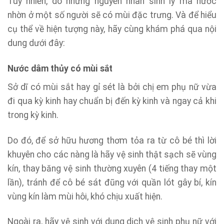
Tuy nhiên, do những nguyên nhân sinh lý mà nước
nhờn ở một số người sẽ có mùi đặc trưng. Và để hiểu
cụ thể về hiện tượng này, hãy cùng khám phá qua nội
dung dưới đây:
Nước dâm thủy có mùi sắt
Sở dĩ có mùi sắt hay gỉ sét là bởi chị em phụ nữ vừa
đi qua kỳ kinh hay chuẩn bị đến kỳ kinh và ngay cả khi
trong kỳ kinh.
Do đó, để sở hữu hương thơm tỏa ra từ cô bé thì lời
khuyên cho các nàng là hãy vệ sinh thật sạch sẽ vùng
kín, thay băng vệ sinh thường xuyên (4 tiếng thay một
lần), tránh để cô bé sát đũng với quần lót gây bí, kín
vùng kín làm mùi hôi, khó chịu xuất hiện.
Ngoài ra, hãy vệ sinh với dung dịch vệ sinh phụ nữ với