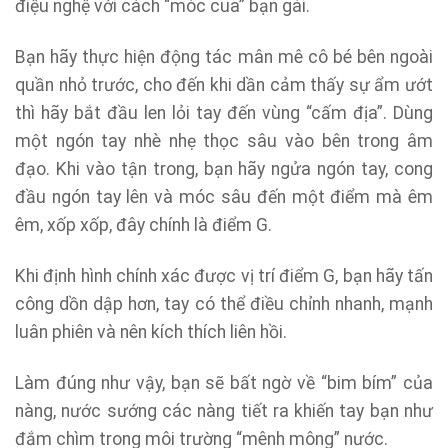
điệu nghệ với cách “móc cua” bạn gái.
Bạn hãy thực hiện động tác mân mê cô bé bên ngoài
quần nhỏ trước, cho đến khi dần cảm thấy sự ẩm ướt
thì hãy bắt đầu len lỏi tay đến vùng “cấm địa”. Dùng
một ngón tay nhè nhẹ thọc sâu vào bên trong âm
đạo. Khi vào tận trong, bạn hãy ngửa ngón tay, cong
đầu ngón tay lên và móc sâu đến một điểm mà êm
êm, xốp xốp, đây chính là điểm G.
Khi định hình chính xác được vị trí điểm G, bạn hãy tấn
công dồn dập hơn, tay có thể điều chỉnh nhanh, mạnh
luân phiên và nên kích thích liên hồi.
Làm đúng như vậy, bạn sẽ bất ngờ về “bim bím” của
nàng, nước sướng các nàng tiết ra khiến tay bạn như
đắm chìm trong môi trường “mênh mông” nước.