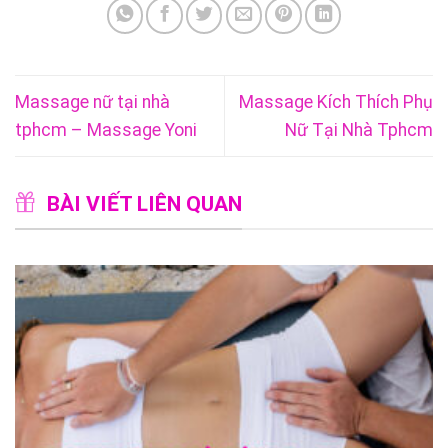
Massage nữ tại nhà
Massage Kích Thích Phụ
tphcm – Massage Yoni
Nữ Tại Nhà Tphcm
BÀI VIẾT LIÊN QUAN